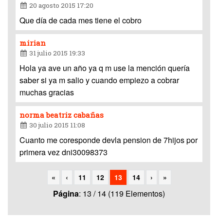
20 agosto 2015 17:20
Que día de cada mes tiene el cobro
mirian
31 julio 2015 19:33
Hola ya ave un año ya q m use la mención quería
saber si ya m salio y cuando empiezo a cobrar
muchas gracias
norma beatriz cabañas
30 julio 2015 11:08
Cuanto me coresponde devla pension de 7hijos por
primera vez dni30098373
«
‹
11
12
13
14
›
»
Página
: 13 / 14 (119 Elementos)