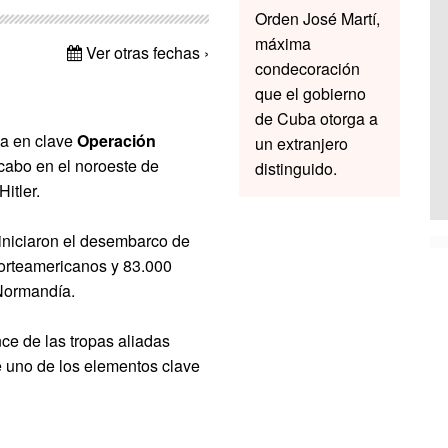
Orden José Martí,
máxima
Ver otras fechas ›
condecoración
que el gobierno
de Cuba otorga a
a en clave
Operación
un extranjero
 cabo en el noroeste de
distinguido.
Hitler
.
 iniciaron el desembarco de
norteamericanos y 83.000
 Normandía.
ce de las tropas aliadas
e uno de los elementos clave