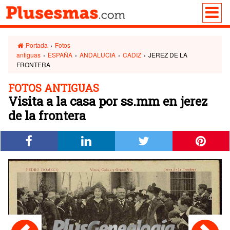
Portada
›
Fotos
antiguas
›
ESPAÑA
›
ANDALUCIA
›
CADIZ
›
JEREZ DE LA
FRONTERA
FOTOS ANTIGUAS
Visita a la casa por ss.mm en jerez
de la frontera