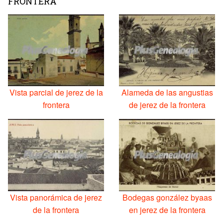
FRONTERA
Vista parcial de jerez de la
Alameda de las angustias
frontera
de jerez de la frontera
Vista panorámica de jerez
Bodegas gonzález byaas
de la frontera
en jerez de la frontera