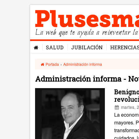
La web que te ayuda a reinventar la
SALUD
JUBILACIÓN
HERENCIA
Portada
›
Administración informa
Administración informa - No
Benigno
revoluci
martes, 2
La economí
mayores. P
transformac
cuidados, l