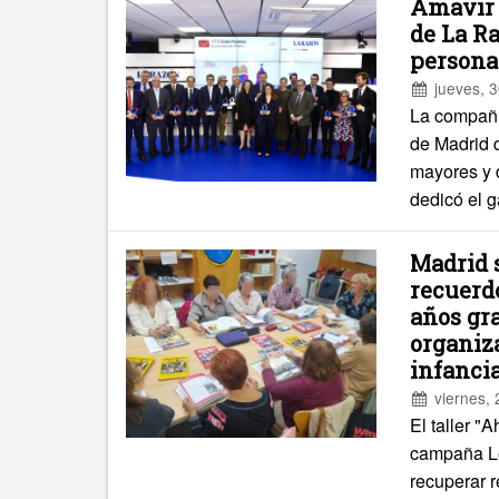
Amavir 
de La Ra
persona
jueves, 3
La compañí
de Madrid 
mayores y 
dedicó el g
Madrid 
recuerd
años gr
organiza
infanci
viernes, 
El taller "
campaña Le
recuperar r