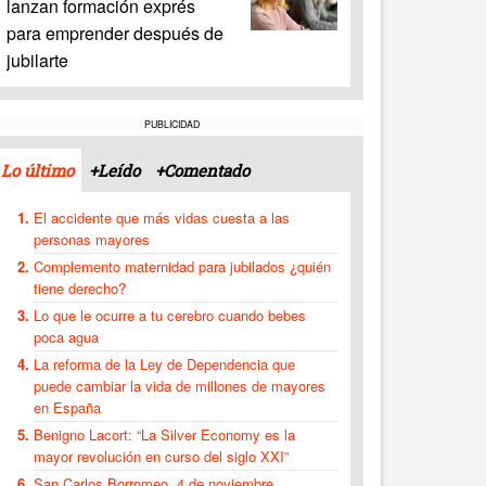
lanzan formación exprés
para emprender después de
jubilarte
PUBLICIDAD
Lo último
+Leído
+Comentado
El accidente que más vidas cuesta a las
personas mayores
Complemento maternidad para jubilados ¿quién
tiene derecho?
Lo que le ocurre a tu cerebro cuando bebes
poca agua
La reforma de la Ley de Dependencia que
puede cambiar la vida de millones de mayores
en España
Benigno Lacort: “La Silver Economy es la
mayor revolución en curso del siglo XXI”
San Carlos Borromeo, 4 de noviembre