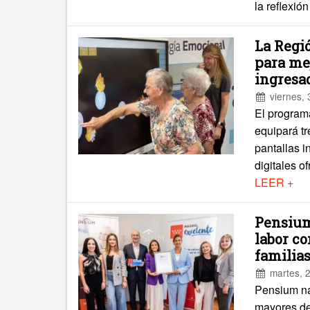
la reflexió
La Regi
para mej
ingresad
viernes,
El program
equipará tr
pantallas 
digitales o
LEER +
Pensium
labor c
familia
martes, 
Pensium nac
mayores de