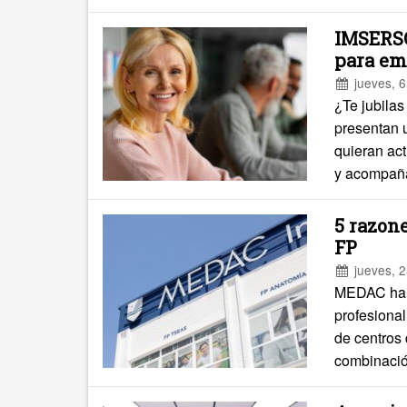
IMSERSO
para em
jueves, 6
¿Te jubila
presentan 
quieran act
y acompaña
5 razon
FP
jueves, 2
MEDAC ha l
profesiona
de centros 
combinació