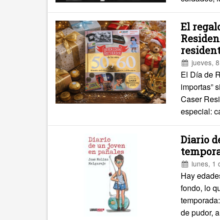
El rega
Residenc
resident
jueves, 8
El Día de 
importas” 
Caser Resid
especial: c
Diario 
tempora
lunes, 1 
Hay edades 
fondo, lo 
temporada: 
de pudor, a