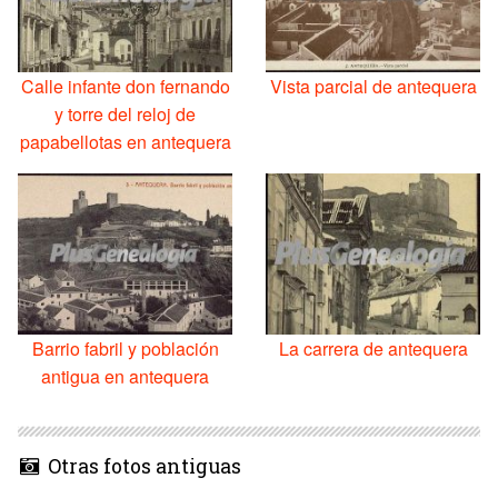
Calle infante don fernando
Vista parcial de antequera
y torre del reloj de
papabellotas en antequera
Barrio fabril y población
La carrera de antequera
antigua en antequera
Otras fotos antiguas