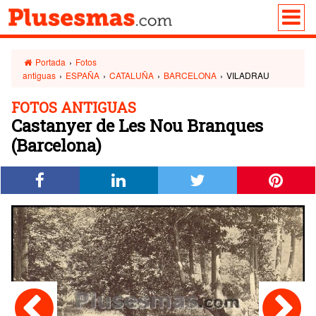
Portada
›
Fotos
antiguas
›
ESPAÑA
›
CATALUÑA
›
BARCELONA
›
VILADRAU
FOTOS ANTIGUAS
Castanyer de Les Nou Branques
(Barcelona)