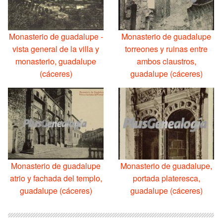
Monasterio de guadalupe -
Monasterio de guadalupe
vista general de la villa y
torreones y ruinas entre
monasterio, guadalupe
ambos claustros,
(cáceres)
guadalupe (cáceres)
Monasterio de guadalupe
Monasterio de guadalupe,
atrio y fachada del templo,
portada plateresca,
guadalupe (cáceres)
guadalupe (cáceres)