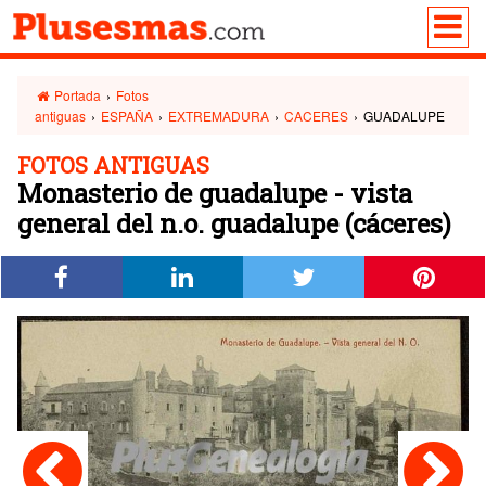
Portada
›
Fotos
antiguas
›
ESPAÑA
›
EXTREMADURA
›
CACERES
›
GUADALUPE
FOTOS ANTIGUAS
Monasterio de guadalupe - vista
general del n.o. guadalupe (cáceres)