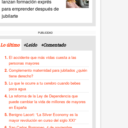
lanzan formación exprés
para emprender después de
jubilarte
PUBLICIDAD
Lo último
+Leído
+Comentado
El accidente que más vidas cuesta a las
personas mayores
Complemento maternidad para jubilados ¿quién
tiene derecho?
Lo que le ocurre a tu cerebro cuando bebes
poca agua
La reforma de la Ley de Dependencia que
puede cambiar la vida de millones de mayores
en España
Benigno Lacort: “La Silver Economy es la
mayor revolución en curso del siglo XXI”
San Carlos Borromeo, 4 de noviembre