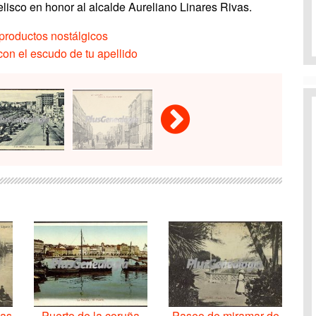
isco en honor al alcalde Aureliano Linares Rivas.
productos nostálgicos
on el escudo de tu apellido
A
vas
Puerto de la coruña
Paseo de miramar de