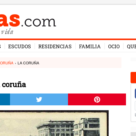
 vida
S
ESCUDOS
RESIDENCIAS
FAMILIA
OCIO
QU
CORUÑA
›
LA CORUÑA
a coruña