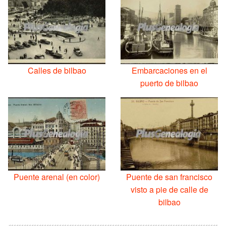
Calles de bilbao
Embarcaciones en el
puerto de bilbao
Puente arenal (en color)
Puente de san francisco
visto a pie de calle de
bilbao