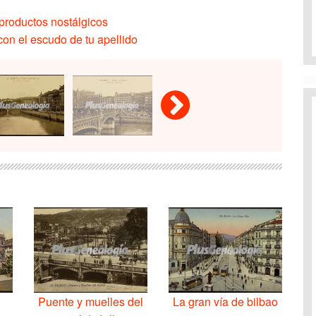
productos nostálgicos
on el escudo de tu apellido
Puente y muelles del
La gran vía de bilbao