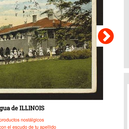
igua de ILLINOIS
productos nostálgicos
on el escudo de tu apellido