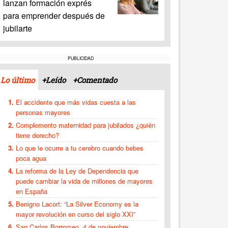
lanzan formación exprés
para emprender después de
jubilarte
PUBLICIDAD
Lo último
+Leído
+Comentado
El accidente que más vidas cuesta a las
personas mayores
Complemento maternidad para jubilados ¿quién
tiene derecho?
Lo que le ocurre a tu cerebro cuando bebes
poca agua
La reforma de la Ley de Dependencia que
puede cambiar la vida de millones de mayores
en España
Benigno Lacort: “La Silver Economy es la
mayor revolución en curso del siglo XXI”
San Carlos Borromeo, 4 de noviembre