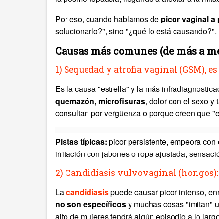
Por eso, cuando hablamos de
picor vaginal a 
solucionarlo?", sino "¿qué lo está causando?".
Causas más comunes (de más a me
1)
Sequedad
y atrofia vaginal (GSM), es
Es la causa "estrella" y la más infradiagnostic
quemazón, microfisuras
, dolor con el sexo 
consultan por vergüenza o porque creen que "e
Pistas típicas:
picor persistente, empeora con e
irritación con jabones o ropa ajustada; sensac
2) Candidiasis vulvovaginal (hongos): 
La
candidiasis
puede causar picor intenso, enro
no son específicos
y muchas cosas "imitan" u
alto de mujeres tendrá algún episodio a lo largo