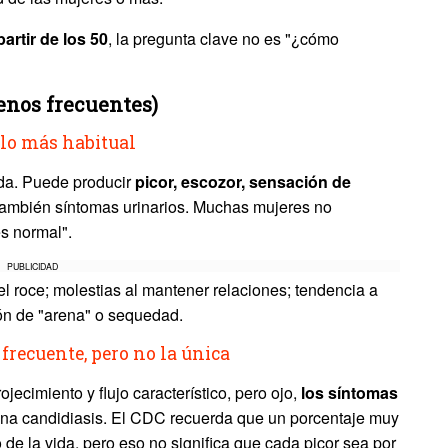
partir de los 50
, la pregunta clave no es "¿cómo
nos frecuentes)
 lo más habitual
ada. Puede producir
picor, escozor, sensación de
y también síntomas urinarios. Muchas mujeres no
s normal".
PUBLICIDAD
l roce; molestias al mantener relaciones; tendencia a
ión de "arena" o sequedad.
frecuente, pero no la única
jecimiento y flujo característico, pero ojo,
los síntomas
na candidiasis. El CDC recuerda que un porcentaje muy
 de la vida, pero eso no significa que cada picor sea por