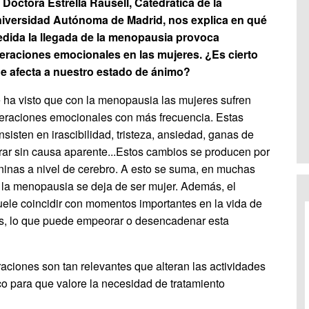
 Doctora Estrella Rausell, Catedrática de la
iversidad Autónoma de Madrid, nos explica en qué
dida la llegada de la menopausia provoca
teraciones emocionales en las mujeres. ¿Es cierto
e afecta a nuestro estado de ánimo?
 ha visto que con la menopausia las mujeres sufren
teraciones emocionales con más frecuencia. Estas
nsisten en irascibilidad, tristeza, ansiedad, ganas de
orar sin causa aparente...Estos cambios se producen por
inas a nivel de cerebro. A esto se suma, en muchas
s la menopausia se deja de ser mujer. Además, el
le coincidir con momentos importantes en la vida de
os, lo que puede empeorar o desencadenar esta
raciones son tan relevantes que alteran las actividades
co para que valore la necesidad de tratamiento