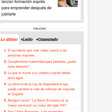
lanzan formación exprés
para emprender después de
jubilarte
PUBLICIDAD
Lo último
+Leído
+Comentado
El accidente que más vidas cuesta a las
personas mayores
Complemento maternidad para jubilados ¿quién
tiene derecho?
Lo que le ocurre a tu cerebro cuando bebes
poca agua
La reforma de la Ley de Dependencia que
puede cambiar la vida de millones de mayores
en España
Benigno Lacort: “La Silver Economy es la
mayor revolución en curso del siglo XXI”
San Carlos Borromeo, 4 de noviembre