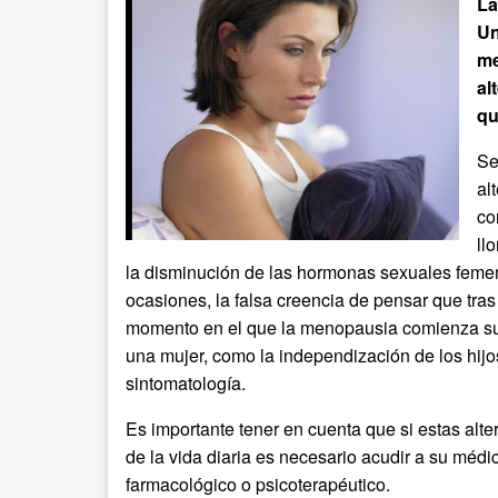
La
Un
me
al
qu
Se
al
co
ll
la disminución de las hormonas sexuales femen
ocasiones, la falsa creencia de pensar que tra
momento en el que la menopausia comienza sue
una mujer, como la independización de los hij
sintomatología.
Es importante tener en cuenta que si estas alte
de la vida diaria es necesario acudir a su médi
farmacológico o psicoterapéutico.