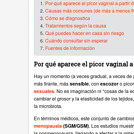
1.
Por qué aparece el picor vaginal a partir d
2.
Causas más comunes (de más a menos fr
3.
Cómo se diagnostica
4.
Tratamientos según la causa
5.
Qué puedes hacer en casa sin riesgo
6.
Cuándo consultar sin esperar
7.
Fuentes de información
Por qué aparece el picor vaginal a 
Hay un momento (a veces gradual, a veces de g
más tirante, más
sensible
, con
escozor
o picor
sexuales
. No es imaginación ni "cosas de la e
cambiar el grosor y la elasticidad de los tejidos,
la microbiota.
En términos médicos, este conjunto de cambio
menopausia
(SGM/GSM)
. Los estudios muest
la posmenopausia, llegando a afectar a la mita