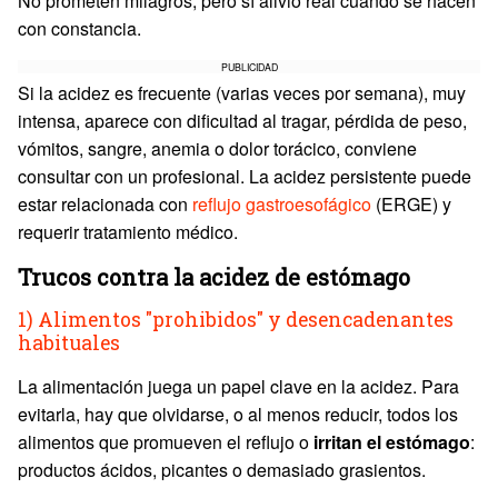
No prometen milagros, pero sí alivio real cuando se hacen
con constancia.
PUBLICIDAD
Si la acidez es frecuente (varias veces por semana), muy
intensa, aparece con dificultad al tragar, pérdida de peso,
vómitos, sangre, anemia o dolor torácico, conviene
consultar con un profesional. La acidez persistente puede
estar relacionada con
reflujo gastroesofágico
(ERGE) y
requerir tratamiento médico.
Trucos contra la acidez de estómago
1) Alimentos "prohibidos" y desencadenantes
habituales
La alimentación juega un papel clave en la acidez. Para
evitarla, hay que olvidarse, o al menos reducir, todos los
alimentos que promueven el reflujo o
irritan el estómago
:
productos ácidos, picantes o demasiado grasientos.