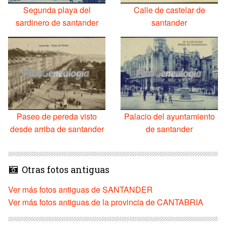
Segunda playa del
Calle de castelar de
sardinero de santander
santander
Paseo de pereda visto
Palacio del ayuntamiento
desde arriba de santander
de santander
Otras fotos antiguas
Ver más fotos antiguas de SANTANDER
Ver más fotos antiguas de la provincia de CANTABRIA