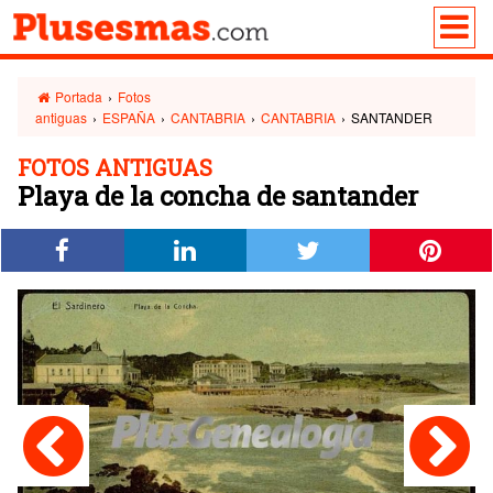
Portada
›
Fotos
antiguas
›
ESPAÑA
›
CANTABRIA
›
CANTABRIA
›
SANTANDER
FOTOS ANTIGUAS
Playa de la concha de santander