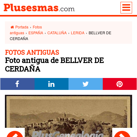
Portada
›
Fotos
antiguas
›
ESPAÑA
›
CATALUÑA
›
LERIDA
›
BELLVER DE
CERDAÑA
FOTOS ANTIGUAS
Foto antigua de BELLVER DE
CERDAÑA