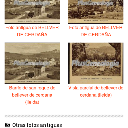
Foto antigua de BELLVER
Foto antigua de BELLVER
DE CERDAÑA
DE CERDAÑA
Barrio de san roque de
Vista parcial de bellever de
bellever de cerdana
cerdana (lleida)
(lleida)
Otras fotos antiguas