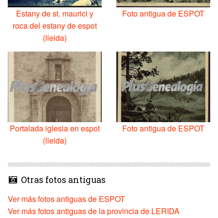
Estany de st. maurici y
Foto antigua de ESPOT
roca del estany de espot
(lleida)
Portalada iglesia en espot
Foto antigua de ESPOT
(lleida)
Otras fotos antiguas
Ver más fotos antiguas de ESPOT
Ver más fotos antiguas de la provincia de LERIDA