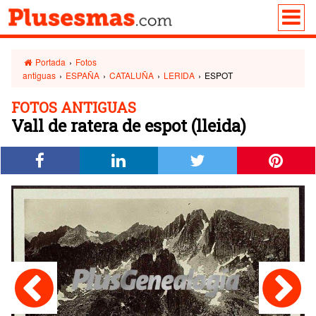
Portada
›
Fotos
antiguas
›
ESPAÑA
›
CATALUÑA
›
LERIDA
›
ESPOT
FOTOS ANTIGUAS
Vall de ratera de espot (lleida)