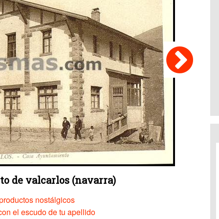
o de valcarlos (navarra)
productos nostálgicos
on el escudo de tu apellido