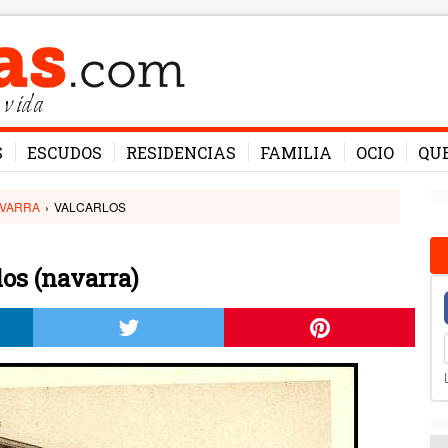
 vida
S
ESCUDOS
RESIDENCIAS
FAMILIA
OCIO
QU
VARRA
›
VALCARLOS
os (navarra)