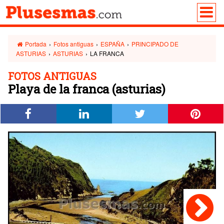
Portada
›
Fotos antiguas
›
ESPAÑA
›
PRINCIPADO DE
ASTURIAS
›
ASTURIAS
›
LA FRANCA
FOTOS ANTIGUAS
Playa de la franca (asturias)