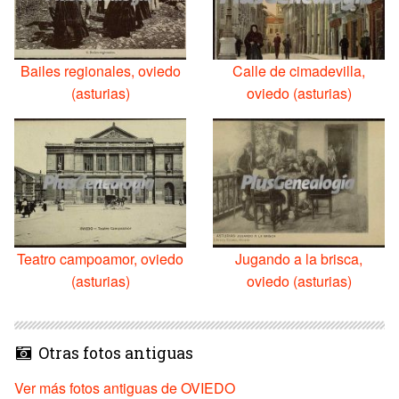
Bailes regionales, oviedo
Calle de cimadevilla,
(asturias)
oviedo (asturias)
Teatro campoamor, oviedo
Jugando a la brisca,
(asturias)
oviedo (asturias)
Otras fotos antiguas
Ver más fotos antiguas de OVIEDO