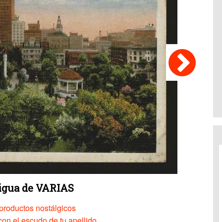
tigua de VARIAS
productos nostálgicos
on el escudo de tu apellido