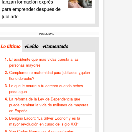
lanzan formación exprés
para emprender después de
jubilarte
PUBLICIDAD
Lo último
+Leído
+Comentado
El accidente que más vidas cuesta a las
personas mayores
Complemento maternidad para jubilados ¿quién
tiene derecho?
Lo que le ocurre a tu cerebro cuando bebes
poca agua
La reforma de la Ley de Dependencia que
puede cambiar la vida de millones de mayores
en España
Benigno Lacort: “La Silver Economy es la
mayor revolución en curso del siglo XXI”
San Carlos Borromeo, 4 de noviembre