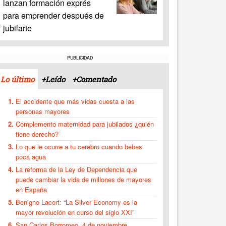
lanzan formación exprés
para emprender después de
jubilarte
PUBLICIDAD
Lo último
+Leído
+Comentado
El accidente que más vidas cuesta a las
personas mayores
Complemento maternidad para jubilados ¿quién
tiene derecho?
Lo que le ocurre a tu cerebro cuando bebes
poca agua
La reforma de la Ley de Dependencia que
puede cambiar la vida de millones de mayores
en España
Benigno Lacort: “La Silver Economy es la
mayor revolución en curso del siglo XXI”
San Carlos Borromeo, 4 de noviembre