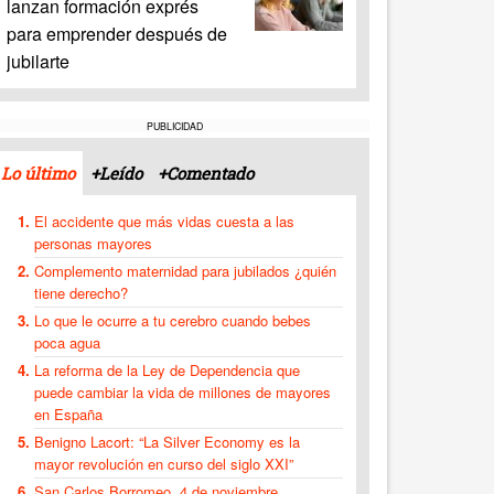
lanzan formación exprés
para emprender después de
jubilarte
PUBLICIDAD
Lo último
+Leído
+Comentado
El accidente que más vidas cuesta a las
personas mayores
Complemento maternidad para jubilados ¿quién
tiene derecho?
Lo que le ocurre a tu cerebro cuando bebes
poca agua
La reforma de la Ley de Dependencia que
puede cambiar la vida de millones de mayores
en España
Benigno Lacort: “La Silver Economy es la
mayor revolución en curso del siglo XXI”
San Carlos Borromeo, 4 de noviembre