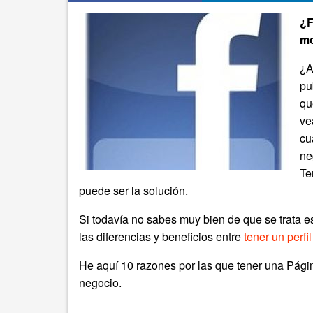
¿F
mo
¿A
pu
qu
ve
cu
ne
Te
puede ser la solución.
Si todavía no sabes muy bien de que se trata es
las diferencias y beneficios entre
tener un perf
He aquí 10 razones por las que tener una Pági
negocio.