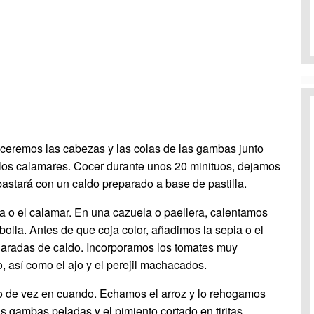
coceremos las cabezas y las colas de las gambas junto
o los calamares. Cocer durante unos 20 minituos, dejamos
 bastará con un caldo preparado a base de pastilla.
a o el calamar. En una cazuela o paellera, calentamos
olla. Antes de que coja color, añadimos la sepia o el
charadas de caldo. Incorporamos los tomates muy
o, así como el ajo y el perejil machacados.
 de vez en cuando. Echamos el arroz y lo rehogamos
s gambas peladas y el pimiento cortado en tiritas.