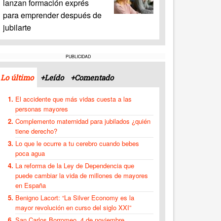
lanzan formación exprés
para emprender después de
jubilarte
PUBLICIDAD
Lo último
+Leído
+Comentado
El accidente que más vidas cuesta a las
personas mayores
Complemento maternidad para jubilados ¿quién
tiene derecho?
Lo que le ocurre a tu cerebro cuando bebes
poca agua
La reforma de la Ley de Dependencia que
puede cambiar la vida de millones de mayores
en España
Benigno Lacort: “La Silver Economy es la
mayor revolución en curso del siglo XXI”
San Carlos Borromeo, 4 de noviembre