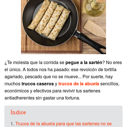
¿Te molesta que la comida se
pegue a la sartén
? No eres
el único. A todos nos ha pasado: ese revolcón de tortilla
agarrado, pescado que no se mueve... Por suerte, hay
muchos
trucos caseros
y
trucos de la abuela
sencillos,
económicos y efectivos para revivir tus sartenes
antiadherentes sin gastar una fortuna.
Índice
1.
Trucos de la abuela para que las sartenes no se