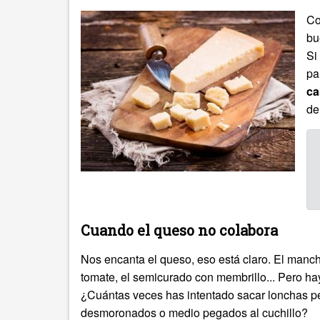
Co
bu
Si
pa
ca
de
Cuando el queso no colabora
Nos encanta el queso, eso está claro. El manch
tomate, el semicurado con membrillo... Pero h
¿Cuántas veces has intentado sacar lonchas per
desmoronados o medio pegados al cuchillo?