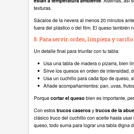
están a temperatura ambiente
. Además, así s
texturas.
Sácalos de la nevera al menos 20 minutos antes 
fuera del plástico o del film. El queso también n
8. Para servir: orden, limpieza y cariño
Un detalle final para triunfar con tu tabla:
Usa una tabla de madera o pizarra, bien li
Sirve los quesos en orden de intensidad, d
Usa un cuchillo para cada tipo de queso, si
Añade acompañamientos: pan, uvas, fruto
Porque
cortar el queso
bien es importante, pe
Con estos
trucos caseros
y
trucos de la abue
clásico truco del cuchillo con aceite hasta usar 
queso, todo suma para lograr una tabla digna 