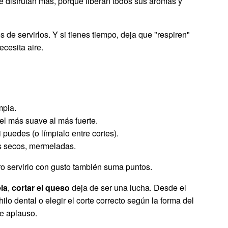
e disfrutan más, porque liberan todos sus aromas y
de servirlos. Y si tienes tiempo, deja que "respiren"
ecesita aire.
mpia.
el más suave al más fuerte.
 puedes (o límpialo entre cortes).
s secos, mermeladas.
ro servirlo con gusto también suma puntos.
la
,
cortar el queso
deja de ser una lucha. Desde el
hilo dental o elegir el corte correcto según la forma del
de aplauso.