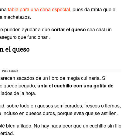
 una
tabla para una cena especial
, pues da rabia que el
o a machetazos.
te pueden ayudar a que
cortar el queso
sea casi un
e aseguro que funcionan.
en el queso
PUBLICIDAD
arecen sacados de un libro de magia culinaria. Si
 se quede pegado,
unta el cuchillo con una gotita de
lados de la hoja.
ad, sobre todo en quesos semicurados, frescos o tiernos,
 incluso en quesos duros, porque evita que se astillen.
té bien afilado. No hay nada peor que un cuchillo sin filo
verdad.