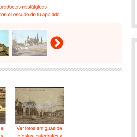
productos nostálgicos
on el escudo de tu apellido
de
Ver fotos antiguas de
 y
iglesias, catedrales y