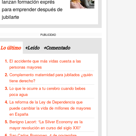
lanzan formación exprés
para emprender después de
jubilarte
PUBLICIDAD
Lo último
+Leído
+Comentado
El accidente que más vidas cuesta a las
personas mayores
Complemento maternidad para jubilados ¿quién
tiene derecho?
Lo que le ocurre a tu cerebro cuando bebes
poca agua
La reforma de la Ley de Dependencia que
puede cambiar la vida de millones de mayores
en España
Benigno Lacort: “La Silver Economy es la
mayor revolución en curso del siglo XXI”
San Carlos Borromeo, 4 de noviembre