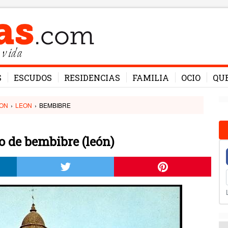
 vida
S
ESCUDOS
RESIDENCIAS
FAMILIA
OCIO
QU
EON
›
LEON
›
BEMBIBRE
o de bembibre (león)