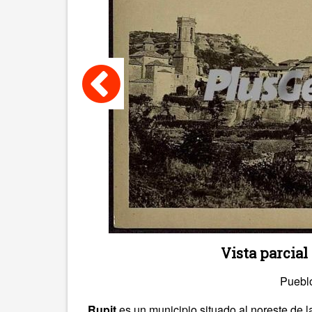
Vista parcial
Puebl
Rupit
es un municipio situado al noreste de 