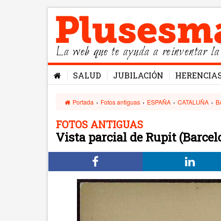
La web que te ayuda a reinventar la
SALUD
JUBILACIÓN
HERENCIA
Portada
›
Fotos antiguas
›
ESPAÑA
›
CATALUÑA
›
B
FOTOS ANTIGUAS
Vista parcial de Rupit (Barcel