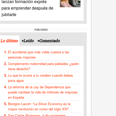
lanzan formación exprés
para emprender después de
jubilarte
PUBLICIDAD
Lo último
+Leído
+Comentado
El accidente que más vidas cuesta a las
personas mayores
Complemento maternidad para jubilados ¿quién
tiene derecho?
Lo que le ocurre a tu cerebro cuando bebes
poca agua
La reforma de la Ley de Dependencia que
puede cambiar la vida de millones de mayores
en España
Benigno Lacort: “La Silver Economy es la
mayor revolución en curso del siglo XXI”
San Carlos Borromeo, 4 de noviembre