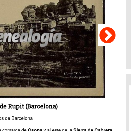
 de Rupit (Barcelona)
os de Barcelona
la comarca de
Osona
y al este de la
Sierra de Cabrera.