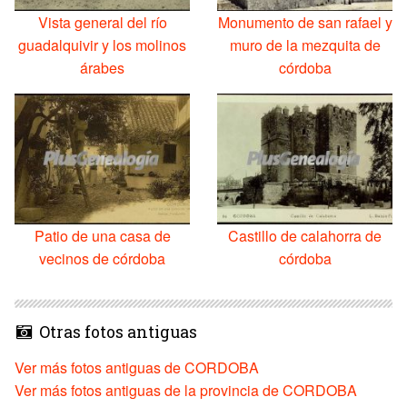
Vista general del río
Monumento de san rafael y
guadalquivir y los molinos
muro de la mezquita de
árabes
córdoba
Patio de una casa de
Castillo de calahorra de
vecinos de córdoba
córdoba
Otras fotos antiguas
Ver más fotos antiguas de CORDOBA
Ver más fotos antiguas de la provincia de CORDOBA