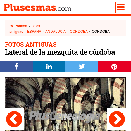
Portada
›
Fotos
antiguas
›
ESPAÑA
›
ANDALUCIA
›
CORDOBA
›
CORDOBA
FOTOS ANTIGUAS
Lateral de la mezquita de córdoba