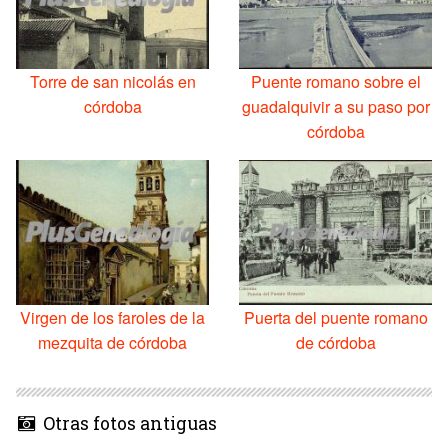
Torre de san nicolás en
Puente romano sobre el
córdoba
guadalquivir a su paso por
córdoba
Virgen de los faroles de la
Puerta del puente romano
mezquita de córdoba
de córdoba
Otras fotos antiguas