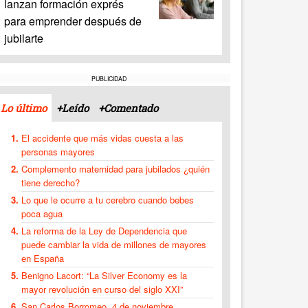
lanzan formación exprés
para emprender después de
jubilarte
PUBLICIDAD
Lo último
+Leído
+Comentado
El accidente que más vidas cuesta a las
personas mayores
Complemento maternidad para jubilados ¿quién
tiene derecho?
Lo que le ocurre a tu cerebro cuando bebes
poca agua
La reforma de la Ley de Dependencia que
puede cambiar la vida de millones de mayores
en España
Benigno Lacort: “La Silver Economy es la
mayor revolución en curso del siglo XXI”
San Carlos Borromeo, 4 de noviembre