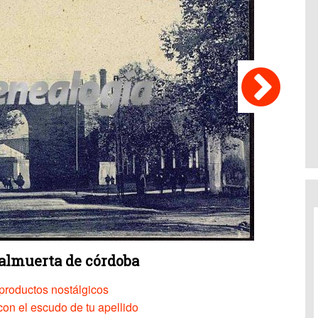
malmuerta de córdoba
productos nostálgicos
on el escudo de tu apellido