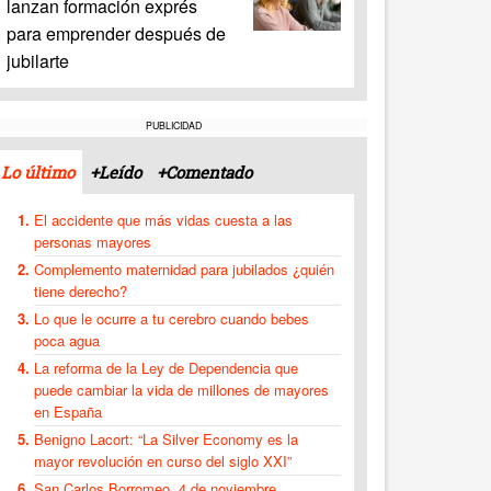
lanzan formación exprés
para emprender después de
jubilarte
PUBLICIDAD
Lo último
+Leído
+Comentado
El accidente que más vidas cuesta a las
personas mayores
Complemento maternidad para jubilados ¿quién
tiene derecho?
Lo que le ocurre a tu cerebro cuando bebes
poca agua
La reforma de la Ley de Dependencia que
puede cambiar la vida de millones de mayores
en España
Benigno Lacort: “La Silver Economy es la
mayor revolución en curso del siglo XXI”
San Carlos Borromeo, 4 de noviembre