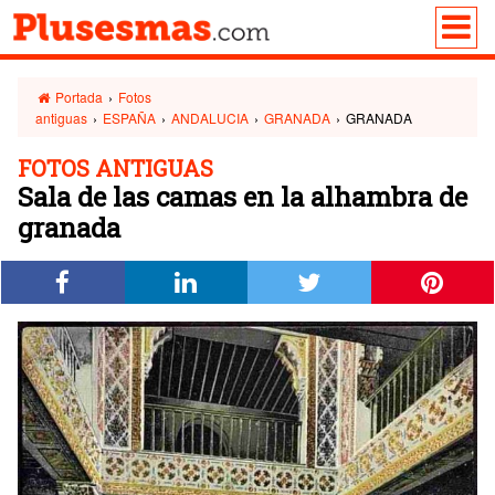
Portada
›
Fotos
antiguas
›
ESPAÑA
›
ANDALUCIA
›
GRANADA
›
GRANADA
FOTOS ANTIGUAS
Sala de las camas en la alhambra de
granada