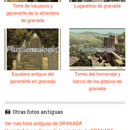
Torre de los picos y
Lugareños de granada
generalife de la alhambra
de granada
Escalera antigua del
Torres del homenaje y
generalife en granada
banco de los gitanos de
granada
Otras fotos antiguas
Ver más fotos antiguas de GRANADA