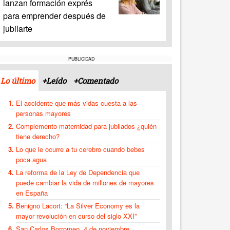
lanzan formación exprés
para emprender después de
jubilarte
PUBLICIDAD
Lo último
+Leído
+Comentado
El accidente que más vidas cuesta a las
personas mayores
Complemento maternidad para jubilados ¿quién
tiene derecho?
Lo que le ocurre a tu cerebro cuando bebes
poca agua
La reforma de la Ley de Dependencia que
puede cambiar la vida de millones de mayores
en España
Benigno Lacort: “La Silver Economy es la
mayor revolución en curso del siglo XXI”
San Carlos Borromeo, 4 de noviembre