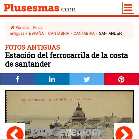
Portada
›
Fotos
antiguas
›
ESPAÑA
›
CANTABRIA
›
CANTABRIA
›
SANTANDER
FOTOS ANTIGUAS
Estación del ferrocarrila de la costa
de santander