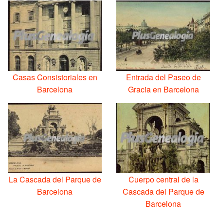
Casas Consistoriales en
Entrada del Paseo de
Barcelona
Gracia en Barcelona
La Cascada del Parque de
Cuerpo central de la
Barcelona
Cascada del Parque de
Barcelona