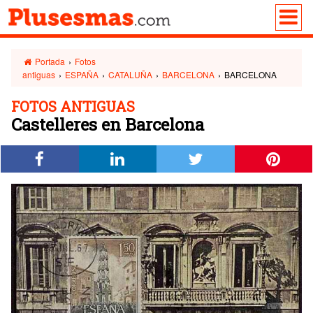
Portada
›
Fotos
antiguas
›
ESPAÑA
›
CATALUÑA
›
BARCELONA
›
BARCELONA
FOTOS ANTIGUAS
Castelleres en Barcelona