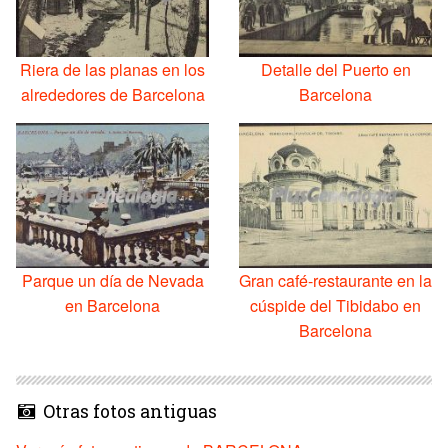
Riera de las planas en los
Detalle del Puerto en
alrededores de Barcelona
Barcelona
Parque un día de Nevada
Gran café-restaurante en la
en Barcelona
cúspide del Tibidabo en
Barcelona
Otras fotos antiguas