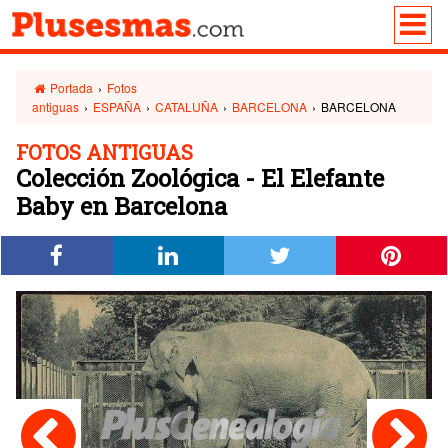
Portada
›
Fotos
antiguas
›
ESPAÑA
›
CATALUÑA
›
BARCELONA
›
BARCELONA
FOTOS ANTIGUAS
Colección Zoológica - El Elefante
Baby en Barcelona