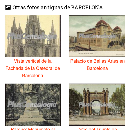
Otras fotos antiguas de BARCELONA
Vista vertical de la
Palacio de Bellas Artes en
Fachada de la Catedral de
Barcelona
Barcelona
Parque: Monumeto al
Arco del Triunfo en