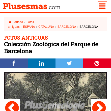
Portada
›
Fotos
antiguas
›
ESPAÑA
›
CATALUÑA
›
BARCELONA
›
BARCELONA
FOTOS ANTIGUAS
Colección Zoológica del Parque de
Barcelona