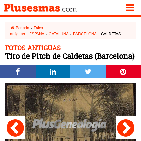
Portada
›
Fotos
antiguas
›
ESPAÑA
›
CATALUÑA
›
BARCELONA
›
CALDETAS
FOTOS ANTIGUAS
Tiro de Pitch de Caldetas (Barcelona)