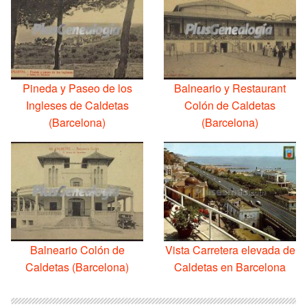
Pineda y Paseo de los
Balneario y Restaurant
Ingleses de Caldetas
Colón de Caldetas
(Barcelona)
(Barcelona)
Balneario Colón de
Vista Carretera elevada de
Caldetas (Barcelona)
Caldetas en Barcelona