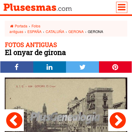
Portada
›
Fotos
antiguas
›
ESPAÑA
›
CATALUÑA
›
GERONA
›
GERONA
FOTOS ANTIGUAS
El onyar de girona