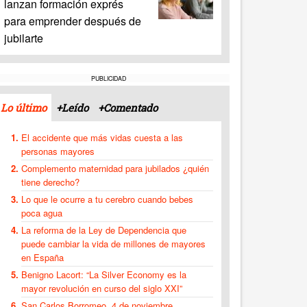
lanzan formación exprés
para emprender después de
jubilarte
PUBLICIDAD
Lo último
+Leído
+Comentado
El accidente que más vidas cuesta a las
personas mayores
Complemento maternidad para jubilados ¿quién
tiene derecho?
Lo que le ocurre a tu cerebro cuando bebes
poca agua
La reforma de la Ley de Dependencia que
puede cambiar la vida de millones de mayores
en España
Benigno Lacort: “La Silver Economy es la
mayor revolución en curso del siglo XXI”
San Carlos Borromeo, 4 de noviembre