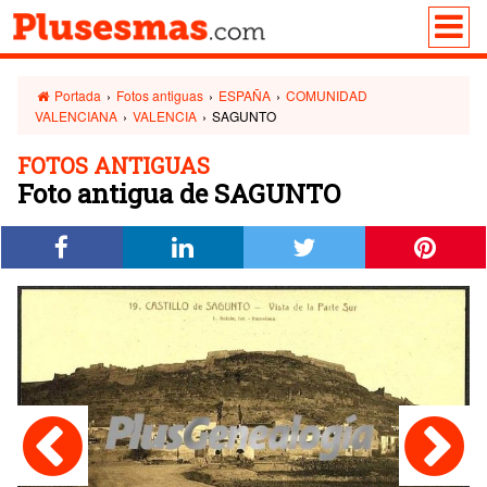
Portada
›
Fotos antiguas
›
ESPAÑA
›
COMUNIDAD
VALENCIANA
›
VALENCIA
›
SAGUNTO
FOTOS ANTIGUAS
Foto antigua de SAGUNTO