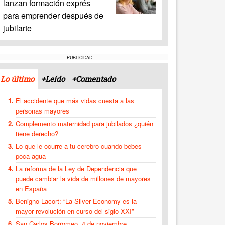
lanzan formación exprés
para emprender después de
jubilarte
PUBLICIDAD
Lo último
+Leído
+Comentado
El accidente que más vidas cuesta a las
personas mayores
Complemento maternidad para jubilados ¿quién
tiene derecho?
Lo que le ocurre a tu cerebro cuando bebes
poca agua
La reforma de la Ley de Dependencia que
puede cambiar la vida de millones de mayores
en España
Benigno Lacort: “La Silver Economy es la
mayor revolución en curso del siglo XXI”
San Carlos Borromeo, 4 de noviembre