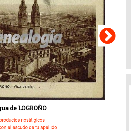
igua de LOGROÑO
productos nostálgicos
on el escudo de tu apellido