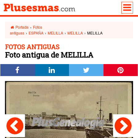
Portada
›
Fotos
antiguas
›
ESPAÑA
›
MELILLA
›
MELILLA
›
MELILLA
FOTOS ANTIGUAS
Foto antigua de MELILLA