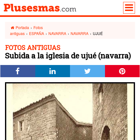
Portada
›
Fotos
antiguas
›
ESPAÑA
›
NAVARRA
›
NAVARRA
›
UJUÉ
FOTOS ANTIGUAS
Subida a la iglesia de ujué (navarra)