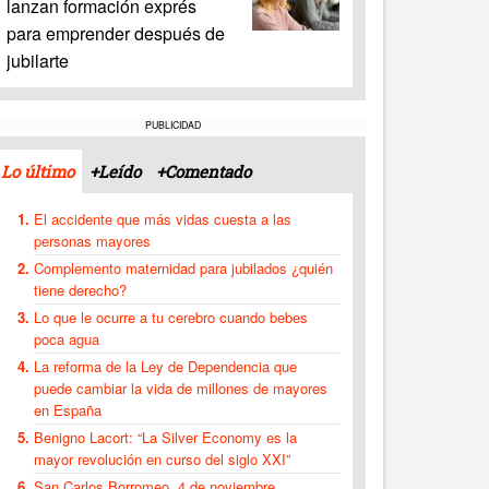
lanzan formación exprés
para emprender después de
jubilarte
PUBLICIDAD
Lo último
+Leído
+Comentado
El accidente que más vidas cuesta a las
personas mayores
Complemento maternidad para jubilados ¿quién
tiene derecho?
Lo que le ocurre a tu cerebro cuando bebes
poca agua
La reforma de la Ley de Dependencia que
puede cambiar la vida de millones de mayores
en España
Benigno Lacort: “La Silver Economy es la
mayor revolución en curso del siglo XXI”
San Carlos Borromeo, 4 de noviembre