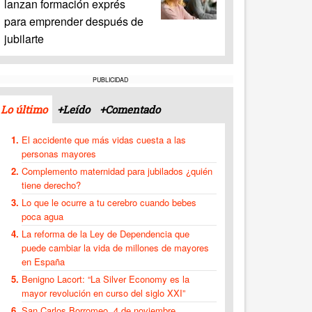
lanzan formación exprés
para emprender después de
jubilarte
PUBLICIDAD
Lo último
+Leído
+Comentado
El accidente que más vidas cuesta a las
personas mayores
Complemento maternidad para jubilados ¿quién
tiene derecho?
Lo que le ocurre a tu cerebro cuando bebes
poca agua
La reforma de la Ley de Dependencia que
puede cambiar la vida de millones de mayores
en España
Benigno Lacort: “La Silver Economy es la
mayor revolución en curso del siglo XXI”
San Carlos Borromeo, 4 de noviembre