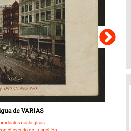
tigua de VARIAS
productos nostálgicos
on el escudo de tu apellido