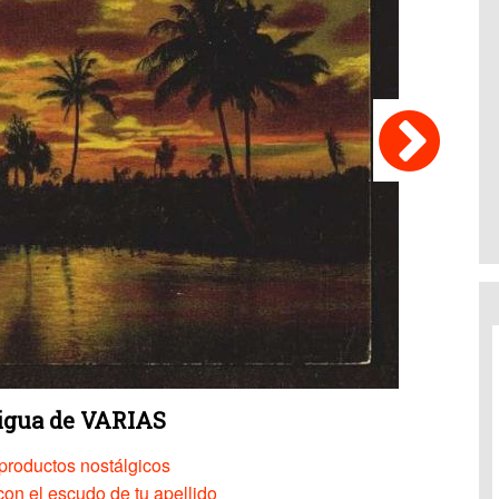
tigua de VARIAS
productos nostálgicos
on el escudo de tu apellido