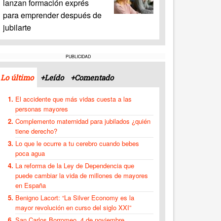
lanzan formación exprés
para emprender después de
jubilarte
PUBLICIDAD
Lo último
+Leído
+Comentado
El accidente que más vidas cuesta a las
personas mayores
Complemento maternidad para jubilados ¿quién
tiene derecho?
Lo que le ocurre a tu cerebro cuando bebes
poca agua
La reforma de la Ley de Dependencia que
puede cambiar la vida de millones de mayores
en España
Benigno Lacort: “La Silver Economy es la
mayor revolución en curso del siglo XXI”
San Carlos Borromeo, 4 de noviembre